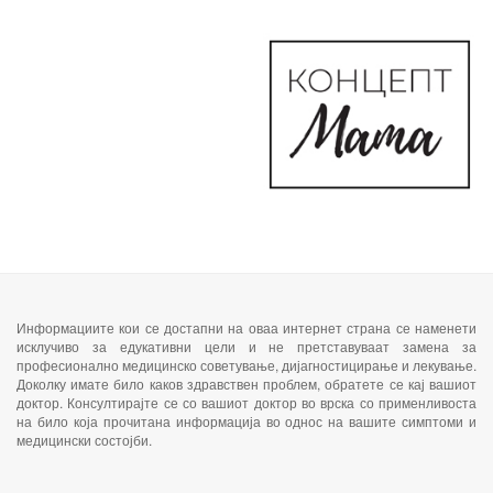
Информациите кои се достапни на оваа
интернет страна
се наменети
исклучиво за едукативни цели и не претставуваат замена за
професионално медицинско советување, дијагностицирање и лекување.
Доколку имате било каков здравствен проблем, обратете се кај вашиот
доктор. Консултирајте се со вашиот доктор во врска со применливоста
на било која прочитана информација во однос на вашите симптоми и
медицински состојби.