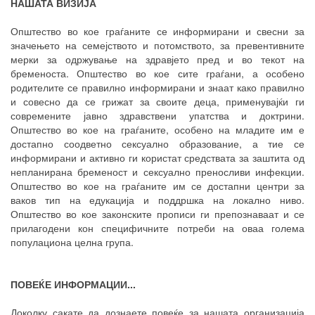
НАШАТА ВИЗИЈА
Општество во кое граѓаните се информирани и свесни за
значењето на семејството и потомството, за превентивните
мерки за одржување на здравјето пред и во текот на
бременоста. Општество во кое сите граѓани, а особено
родителите се правилно информирани и знаат како правилно
и совесно да се грижат за своите деца, применувајќи ги
современите јавно здравствени упатства и доктрини.
Општество во кое на граѓаните, особено на младите им е
достапно соодветно сексуално образование, а тие се
информирани и активно ги користат средствата за заштита од
непланирана бременост и сексуално преносливи инфекции.
Општество во кое на граѓаните им се достапни центри за
ваков тип на едукација и поддршка на локално ниво.
Општество во кое законските прописи ги препознаваат и се
прилагодени кон специфичните потреби на оваа голема
популациона целна група.
ПОВЕЌЕ ИНФОРМАЦИИ...
Доколку сакате да дознаете повеќе за нашата организација