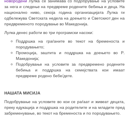
новородени
Лулка се занимава со подобрување на условите
за нега и следење на предвреме родените бебиња и деца. На
национално ниво, секоја година организацијата Лулка ги
одбележува Светската недела на доењето и Светскиот ден на
предвременото породување во Македонија.
Лулка денес работи во три програмски насоки:
Поддршка на граѓаните во текот на бременоста и
породувањето;
Промоција, заштита и поддршка на доењето во Р.
Македонија;
Подобрување на условите за предвремено родените
бебиња и поддршка на семејствата кои имаат
предвреме родено бебе/дете.
НАШАТА МИСИЈА
Подобрување на условите во кои се раѓаат и живеат децата,
преку едукација и поддршка на родителите и на младите пред
забременување, во текот на бременоста и по породувањето.