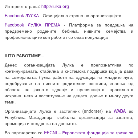
Интернет страна:
http://lulka.org
Facebook ЛУЛКА
- Официјална страна на организацијата
Facebook ЛУЛКА ПРЕМА
- Платформа за поддршка на
предвремено родените бебиња, нивните семејства и
професионалците кои работат со оваа популација
ШТО РАБОТИМЕ...
Денес организацијата Лулка е препознатлива по
континуираната, стабилна и системска поддршка која ја дава
на семејствата. Лулка работи на едукација на младите луѓе,
подобрување на нивните родителски вештини, знаења од
областа на јавното здравје и превенцијата, правилната
исхрана, нега и воспитување на децата, доење и многу други
теми.
Организацијата Лулка е застапник (endorser) на
WABA
во
Република Македонија, глобална организација за заштита,
промоција и поддршка на доењето.
Во партнерство со
EFCNI – Европската фондација за грижа за