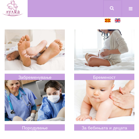
Забременување
Бременост
Породување
За бебињата и децата