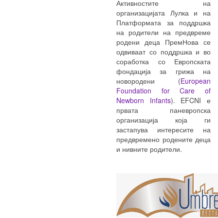
Активностите на
организацијата Лулка и на
Платформата за поддршка
на родители на предвреме
родени деца ПремНова се
одвиваат со поддршка и во
соработка со Европската
фондација за грижа на
новородени (
European
Foundation for Care of
Newborn Infants
). EFCNI е
првата паневропска
организација која ги
застапува интересите на
предвремено родените деца
и нивните родители.